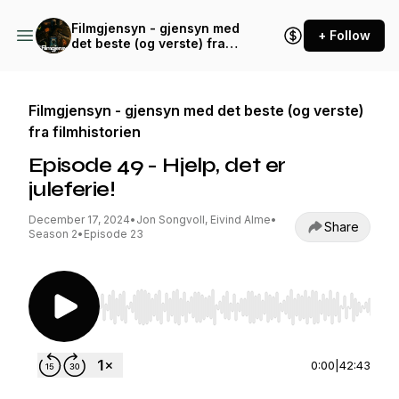
Filmgjensyn - gjensyn med
+ Follow
det beste (og verste) fra
filmhistorien
Filmgjensyn - gjensyn med det beste (og verste)
fra filmhistorien
Episode 49 - Hjelp, det er
juleferie!
December 17, 2024
•
Jon Songvoll, Eivind Alme
•
Share
Season 2
•
Episode 23
Use Left/Right to seek, Home/End to jump to st
0:00
|
42:43