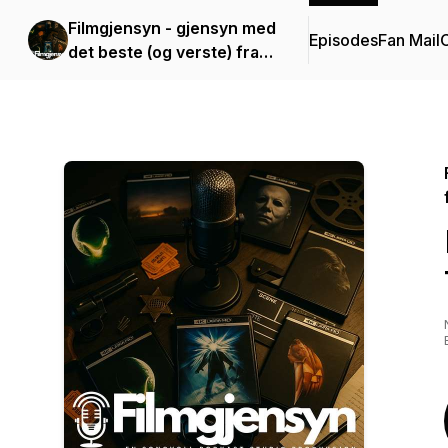
Filmgjensyn - gjensyn med
Episodes
Fan Mail
C
det beste (og verste) fra
filmhistorien