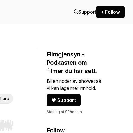
Support
+ Follow
Filmgjensyn -
Podkasten om
filmer du har sett.
Bli en ridder av showet så
vi kan lage mer innhold.
hare
Support
Starting at $3/month
r end. Hold shift to jump forward or backward.
Follow