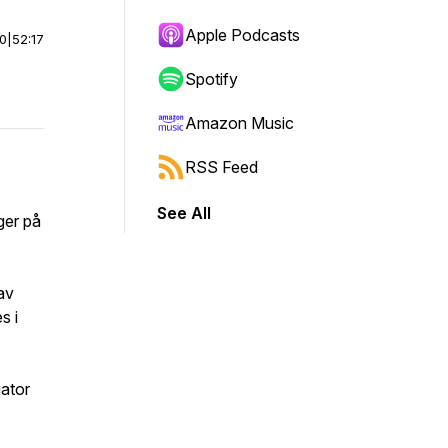
Apple Podcasts
00
|
52:17
Spotify
Amazon Music
RSS Feed
See All
ger på
av
s i
iator