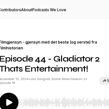
ontributors
About
Podcasts We Love
Filmgjensyn - gjensyn med det beste (og verste) fra
filmhistorien
Episode 44 - Gladiator 2
Thats Entertainment!
November 12, 2024
•
Jon Songvoll, Eivind Alme
•
Season 2
•
S
Episode 18
Use Left/Right to seek, Home/End to jump to start o