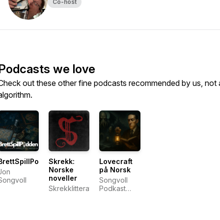
Co-host
Podcasts we love
Check out these other fine podcasts recommended by us, not 
algorithm.
BrettSpillPodden
Skrekk:
Lovecraft
Norske
på Norsk
Jon
noveller
Songvoll
Songvoll
Skrekklitteratur
Podkast
Studio