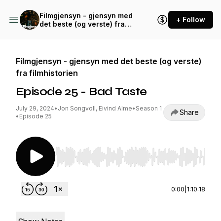
Filmgjensyn - gjensyn med
+ Follow
det beste (og verste) fra
filmhistorien
Filmgjensyn - gjensyn med det beste (og verste)
fra filmhistorien
Episode 25 - Bad Taste
July 29, 2024
•
Jon Songvoll, Eivind Alme
•
Season 1
Share
•
Episode 25
Use Left/Right to seek, Home/End to jump to st
0:00
|
1:10:18